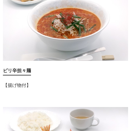
ピリ辛担々麺
【揚げ物付】