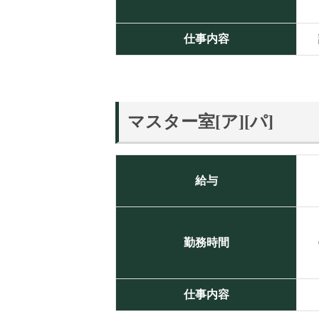
仕事内容
マスター室[ア][パ]
給与
勤務時間
仕事内容