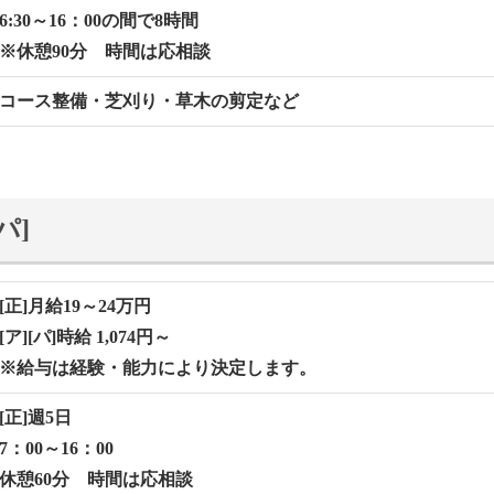
6:30～16：00の間で8時間
※休憩90分 時間は応相談
コース整備・芝刈り・草⽊の剪定など
パ]
[正]月給19～24万円
[ア][パ]時給 1,074円～
※給与は経験・能力により決定します。
[正]週5⽇
7：00～16：00
休憩60分 時間は応相談