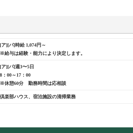
[ア][パ]時給 1,074円～
※給与は経験・能力により決定します。
[ア][パ]週3〜5⽇
8：00～17：00
※休憩60分 勤務時間は応相談
倶楽部ハウス、宿泊施設の清掃業務