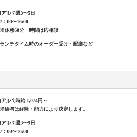
[ア][パ]週3〜5⽇
7：00〜16:00
※休憩60分 時間は応相談
ランチタイム時のオーダー受け・配膳など
[ア][パ]時給 1,074円～
※給与は経験・能力により決定します。
[ア][パ]週3〜5⽇
7：00〜16:00