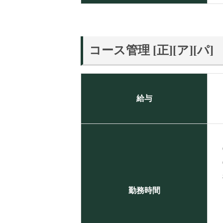
コース管理 [正][ア][パ]
給与
勤務時間