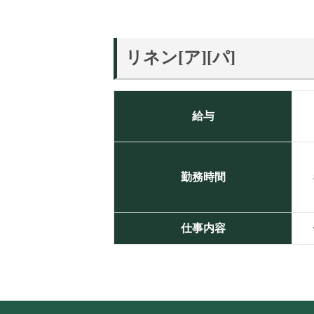
リネン[ア][パ]
給与
勤務時間
仕事内容