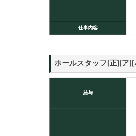
仕事内容
ホールスタッフ[正][ア][
給与