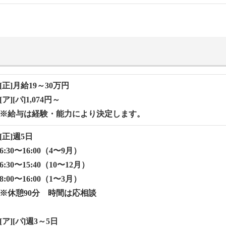
[正]月給19～30万円
[ア][パ]1,074円～
※給与は経験・能力により決定します。
[正]週5⽇
6:30〜16:00（4〜9⽉）
6:30〜15:40（10〜12⽉）
8:00〜16:00（1〜3⽉）
※休憩90分 時間は応相談
[ア][パ]週3～5日