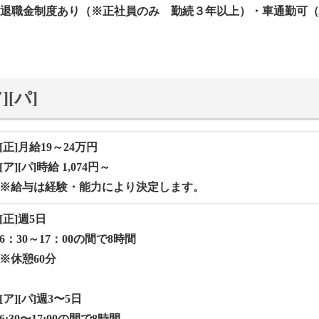
退職金制度あり（※正社員のみ 勤続３年以上）・⾞通勤可（
[パ]
[正]月給19～24万円
[ア][パ]時給 1,074円～
※給与は経験・能力により決定します。
[正]週5⽇
6：30～17：00の間で8時間
※休憩60分
[ア][パ]週3〜5⽇
6:30〜17:00の間で8時間